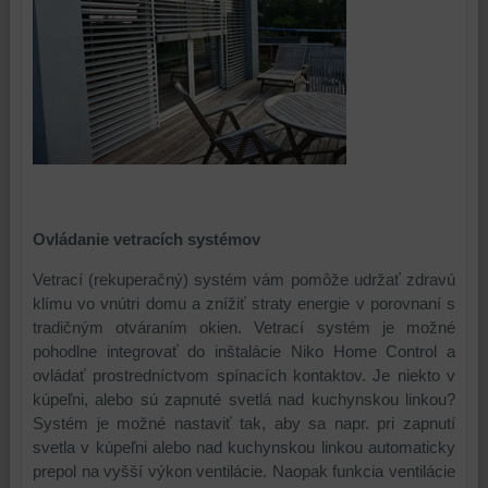
a
funkcie,
dosiahnutie
ktoré
základnej
zlepšujú
funkčnosti
váš
platformy,
zážitok
zážitku
z
z
prehliadania,
prehliadania
ukladať
a
niektoré
zabezpečenia.
z
Ovládanie vetracích systémov
vašich
preferencií
Vetrací (rekuperačný) systém vám pomôže udržať zdravú
bez
klímu vo vnútri domu a znížiť straty energie v porovnaní s
toho,
tradičným otváraním okien. Vetrací systém je možné
aby
pohodlne integrovať do inštalácie Niko Home Control a
ste
ovládať prostredníctvom spínacích kontaktov. Je niekto v
mali
kúpeľni, alebo sú zapnuté svetlá nad kuchynskou linkou?
používateľský
Systém je možné nastaviť tak, aby sa napr. pri zapnutí
účet
svetla v kúpeľni alebo nad kuchynskou linkou automaticky
alebo
prepol na vyšší výkon ventilácie. Naopak funkcia ventilácie
bez