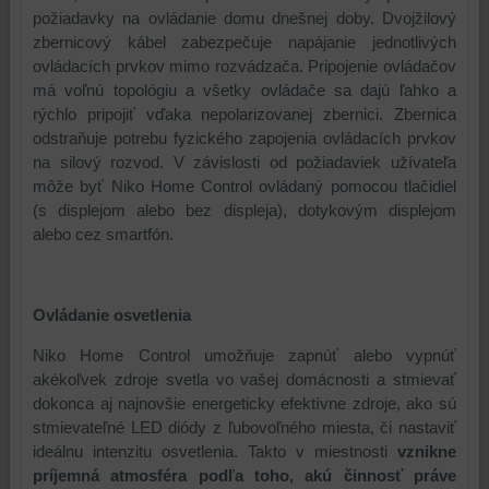
požiadavky na ovládanie domu dnešnej doby. Dvojžilový
zbernicový kábel zabezpečuje napájanie jednotlivých
ovládacích prvkov mimo rozvádzača. Pripojenie ovládačov
má voľnú topológiu a všetky ovládače sa dajú ľahko a
rýchlo pripojiť vďaka nepolarizovanej zbernici. Zbernica
odstraňuje potrebu fyzického zapojenia ovládacích prvkov
na silový rozvod. V závislosti od požiadaviek užívateľa
môže byť Niko Home Control ovládaný pomocou tlačidiel
(s displejom alebo bez displeja), dotykovým displejom
alebo cez smartfón.
Ovládanie osvetlenia
Niko Home Control umožňuje zapnúť alebo vypnúť
akékoľvek zdroje svetla vo vašej domácnosti a stmievať
dokonca aj najnovšie energeticky efektívne zdroje, ako sú
stmievateľné LED diódy z ľubovoľného miesta, či nastaviť
ideálnu intenzitu osvetlenia. Takto v miestnosti
vznikne
príjemná atmosféra podľa toho, akú činnosť práve