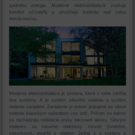
spotrebu energie. Moderné elektroinštalácie zvyšujú
komfort užívateľa a umožňujú kontrolu nad celou
domácnosťou.
Moderná elektroinštalácia je sústava, ktorá v sebe zahŕňa
dva systémy. A to systém silového vedenia a systém
riadenia zariadení. Zariadenie je pritom pripojené na silové
vedenia klasickým spôsobom cez istič. Pričom za ističmi
sa nachádzajú ovládacie prvky takzvané aktory. Silovým
vedením sa rozumie elektrický rozvod (svetelné,
zásuvkové), použitý v objekte. Jedná s o sústavu s