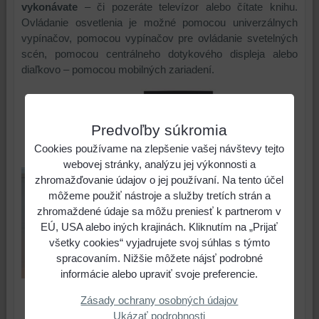
vykonávate
– či pozeráte televízor alebo čítate knihu.
Ovládanie osvetlenia je možné pomocou univerzálnych
vypínačov, pomocou vypínačov pre ovládanie svetelných
scén, pomocou centrálneho dotykového displeja alebo
diaľkovo – pomocou mobilných zariadení.
Predvoľby súkromia
Cookies používame na zlepšenie vašej návštevy tejto
webovej stránky, analýzu jej výkonnosti a
zhromažďovanie údajov o jej používaní. Na tento účel
môžeme použiť nástroje a služby tretích strán a
zhromaždené údaje sa môžu preniesť k partnerom v
EÚ, USA alebo iných krajinách. Kliknutím na „Prijať
všetky cookies“ vyjadrujete svoj súhlas s týmto
spracovaním. Nižšie môžete nájsť podrobné
informácie alebo upraviť svoje preferencie.
Zásady ochrany osobných údajov
Ukázať podrobnosti