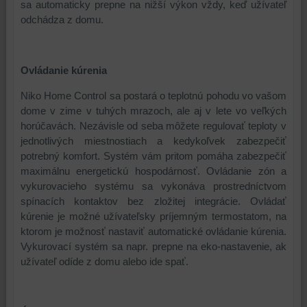
sa automaticky prepne na nižší výkon vždy, keď užívateľ
prihlásenia,
odchádza z domu.
používať
skripty
a/alebo
Ovládanie kúrenia
zdroje
tretích
Niko Home Control sa postará o teplotnú pohodu vo vašom
strán,
dome v zime v tuhých mrazoch, ale aj v lete vo veľkých
widgety
horúčavách. Nezávisle od seba môžete regulovať teploty v
atď.
jednotlivých miestnostiach a kedykoľvek zabezpečiť
potrebný komfort. Systém vám pritom pomáha zabezpečiť
maximálnu energetickú hospodárnosť. Ovládanie zón a
vykurovacieho systému sa vykonáva prostredníctvom
spínacích kontaktov bez zložitej integrácie. Ovládať
kúrenie je možné užívateľsky príjemným termostatom, na
ktorom je možnosť nastaviť automatické ovládanie kúrenia.
Vykurovací systém sa napr. prepne na eko-nastavenie, ak
užívateľ odíde z domu alebo ide spať.