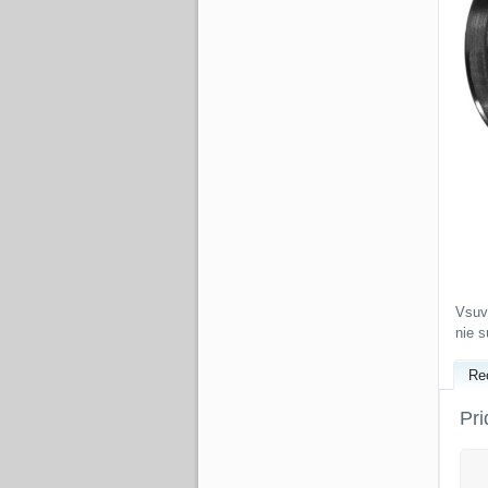
Vsuv
nie 
Re
Pri