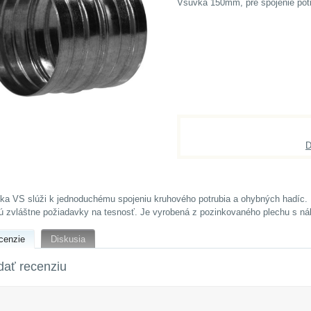
Vsuvka 150mm, pre spojenie pot
D
ka VS slúži k jednoduchému spojeniu kruhového potrubia a ohybných hadíc. Ná
sú zvláštne požiadavky na tesnosť. Je vyrobená z pozinkovaného plechu s n
cenzie
Diskusia
dať recenziu