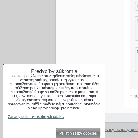
Predvoľby súkromia
Cookies používame na zlepšenie vašej návštevy tejto
webovej stránky, analýzu jej výkonnosti a
zhromažďovanie údajov o jej používaní. Na tento účel
môžeme použiť nástroje a služby tretích strán a
zhromaždené údaje sa môžu preniesť k partnerom v
*
EÚ, USA alebo iných krajinách. Kliknutím na „Prijať
(P
všetky cookies“ vyjadrujete svoj súhlas s týmto
spracovaním. Nižšie môžete nájsť podrobné informácie
alebo upraviť svoje preferencie.
Zásady ochrany osobných údajov
Predvoľby súkromia
Zásady ochrany oso
Prijať všetky cookies