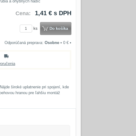
rubia a ohybných hadíc
1,41 €
s DPH
Cena:
ks
Do košíka
Osobne
•
0 €
•
oručenia
jde široké uplatnenie pri spojení, kde
ábehovou hranou pre ľahšiu montáž